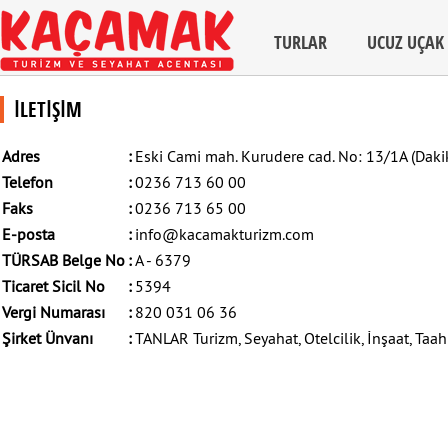
TURLAR
UCUZ UÇAK 
İLETİŞİM
Adres
:
Eski Cami mah. Kurudere cad. No: 13/1A (Dakik 
Telefon
:
0236 713 60 00
Faks
:
0236 713 65 00
E-posta
:
info@kacamakturizm.com
TÜRSAB Belge No
:
A - 6379
Ticaret Sicil No
:
5394
Vergi Numarası
:
820 031 06 36
Şirket Ünvanı
:
TANLAR Turizm, Seyahat, Otelcilik, İnşaat, Taahh