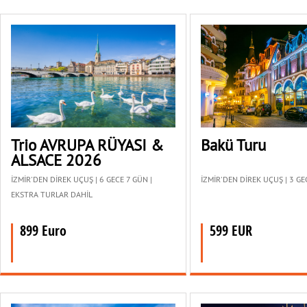
Trio AVRUPA RÜYASI &
Bakü Turu
ALSACE 2026
İZMİR'DEN DİREK UÇUŞ | 6 GECE 7 GÜN |
İZMİR'DEN DİREK UÇUŞ | 3 G
EKSTRA TURLAR DAHİL
899 Euro
599 EUR