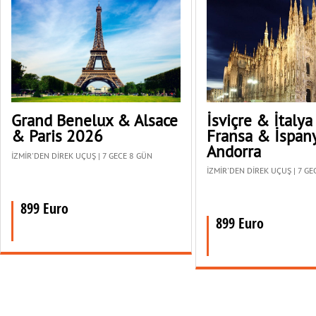
Grand Benelux & Alsace
İsviçre & İtaly
& Paris 2026
Fransa & İspan
Andorra
İZMİR'DEN DİREK UÇUŞ | 7 GECE 8 GÜN
İZMİR'DEN DİREK UÇUŞ | 7 GE
899 Euro
899 Euro