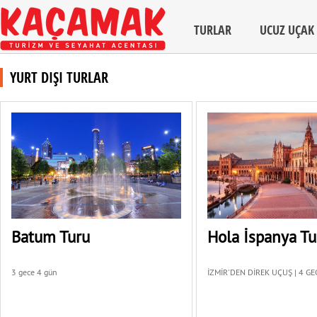
TURLAR
UCUZ UÇAK 
YURT DIŞI TURLAR
Batum Turu
Hola İspanya Tu
3 gece 4 gün
İZMİR'DEN DİREK UÇUŞ | 4 G