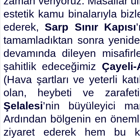
zaman veriyoruz. Masallar ülk
estetik kamu binalarıyla biz
ederek,
Sarp Sınır Kapısı
tamamladıktan sonra yenide
devamında dileyen misafirle
şahitlik edeceğimiz
Çayeli-
(Hava şartları ve yeterli kat
olan, heybeti ve zarafet
Şelalesi
’nin büyüleyici ma
Ardından bölgenin en önemli
ziyaret ederek hem bu kü