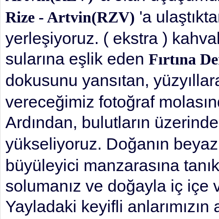
'a ulaştıkt
Rize - Artvin(RZV)
yerleşiyoruz. ( ekstra ) kahva
sularına eşlik eden
Fırtına De
dokusunu yansıtan, yüzyıll
vereceğimiz fotoğraf molasın
Ardından, bulutların üzerind
yükseliyoruz. Doğanın beyaz
büyüleyici manzarasına tanıkl
solumanız ve doğayla iç içe 
Yayladaki keyifli anlarımızın