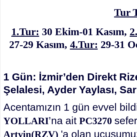
Tur 
1.Tur:
30 Ekim-01 Kasım,
2
27-29 Kasım,
4.Tur:
29-31 Oc
1 Gün: İzmir’den Direkt Riz
Şelalesi, Ayder Yaylası, S
Acentamızın 1 gün evvel bild
’na ait
sefer
YOLLARI
PC3270
'a olan uçuşumuz
Artvin(RZV)