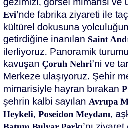
gezimizi, görsel mimarisi ve
’nde fabrika ziyareti ile 
Evi
kültürel dokusuna yolculuğumu
getirdiğine inanılan
Saint And
ilerliyoruz. Panoramik turum
kavuşan
’ni ve ta
Çoruh Nehri
Merkeze ulaşıyoruz. Şehir m
mimarisiyle hayran bırakan
P
şehrin kalbi sayılan
Avrupa M
,
, a
Heykeli
Poseidon Meydanı
’nı ziyare
Batum Bulvar Parkı