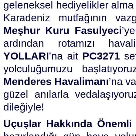
geleneksel hediyelikler alma
Karadeniz mutfağının vazg
Meşhur Kuru Fasulyeci
’y
ardından rotamızı haval
YOLLARI
’na ait
PC3271
sef
yolculuğumuzu başlatıyor
Menderes Havalimanı
’na va
güzel anılarla vedalaşıyo
dileğiyle!
Uçuşlar Hakkında Önemli B