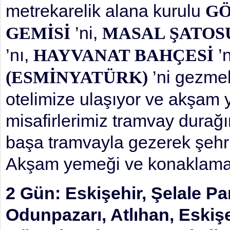
metrekarelik alana kurulu
G
’ni,
GEMİSİ
MASAL ŞATO
’nı,
’n
HAYVANAT BAHÇESİ
’ni gezmek
(ESMİNYATÜRK)
otelimize ulaşıyor ve akşam 
misafirlerimiz tramvay durağın
başa tramvayla gezerek şehrin 
Akşam yemeği ve konaklama 
2 Gün: Eskişehir, Şelale Pa
Odunpazarı, Atlıhan, Eskiş