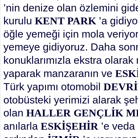
’nin denize olan özlemini gid
kurulu
’a gidiy
KENT PARK
öğle yemeği için mola veriyor
yemeye gidiyoruz. Daha son
konuklarımızla ekstra olarak
yaparak manzaranın ve
ESK
Türk yapımı otomobil
DEVRİ
otobüsteki yerimizi alarak şeh
olan
HALLER GENÇLİK M
anılarla
’e veda 
ESKİŞEHİR