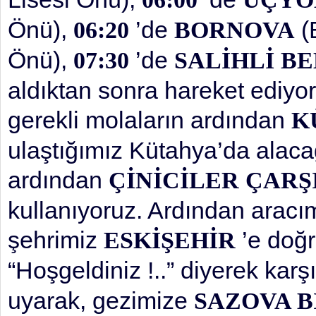
Önü),
’de
(
06:20
BORNOVA
Önü),
’de
07:30
SALİHLİ BE
aldıktan sonra hareket ediyo
gerekli molaların ardından
K
ulaştığımız Kütahya’da alaca
ardından
ÇİNİCİLER ÇARŞI
kullanıyoruz. Ardından aracım
şehrimiz
’e doğr
ESKİŞEHİR
“Hoşgeldiniz !..” diyerek kar
uyarak, gezimize
SAZOVA B