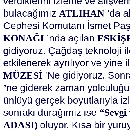
verdiklerini izleme ve alışver
bulacağımız
’da a
ATLIHAN
Cephesi Komutanı İsmet Paş
’nda açılan
KONAĞI
ESKİŞ
gidiyoruz. Çağdaş teknoloji 
etkilenerek ayrılıyor ve yine i
’Ne gidiyoruz. Son
MÜZESİ
ne giderek zaman yolculuğuna
’
ünlüyü gerçek boyutlarıyla iz
sonraki durağımız ise
“Sevgi
oluyor. Kısa bir yürü
ADASI)