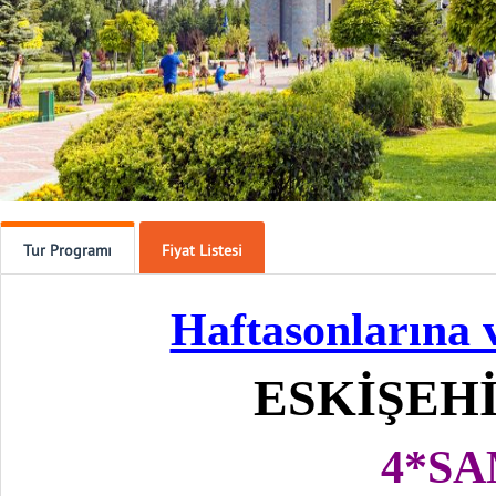
Tur Programı
Fiyat Listesi
Haftasonlarına v
ESKİŞEH
4*S