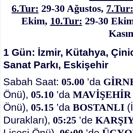
6.Tur:
29-30 Ağustos,
7.Tur
Ekim,
10.Tur:
29-30 Eki
Kası
1 Gün: İzmir, Kütahya, Çini
Sanat Parkı, Eskişehir
Sabah Saat:
’da
05.00
GİRN
Önü),
’da
05.10
MAVİŞEHİR
Önü),
’da
(
05.15
BOSTANLI
Durakları),
’de
05:25
KARŞI
Lisesi Önü),
’de
06:00
ÜÇYO