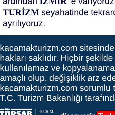
ardından
’e varıyoru
İZMİR
seyahatinde tekrard
TURİZM
ayrılıyoruz.
kacamakturizm.com sitesinde ye
hakları saklıdır. Hiçbir şekilde
kullanılamaz ve kopyalanamaz. 
amaçlı olup, değişiklik arz edeb
kacamakturizm.com sorumlu tut
T.C. Turizm Bakanlığı tarafında