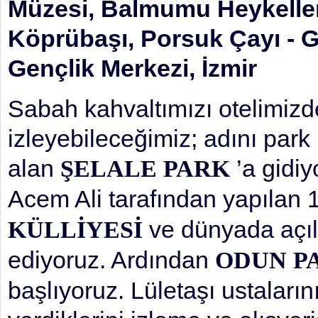
Müzesi, Balmumu Heykeller
Köprübaşı, Porsuk Çayı - G
Gençlik Merkezi, İzmir
Sabah kahvaltımızı otelimizd
izleyebileceğimiz; adını par
alan
’a gidiy
ŞELALE PARK
Acem Ali tarafından yapılan 1
ve dünyada açıl
KÜLLİYESİ
ediyoruz. Ardından
ODUN P
başlıyoruz. Lületaşı ustaların