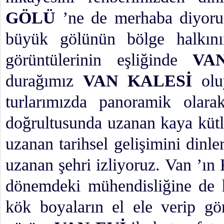
GÖLÜ
’ne de merhaba diyoruz
büyük gölünün bölge halkın
görüntülerinin eşliğinde
VA
durağımız
VAN KALESİ
oluy
turlarımızda panoramik olara
doğrultusunda uzanan kaya kütl
uzanan tarihsel gelişimini din
uzanan şehri izliyoruz. Van ’ın 
dönemdeki mühendisliğine de 
kök boyaların el ele verip g