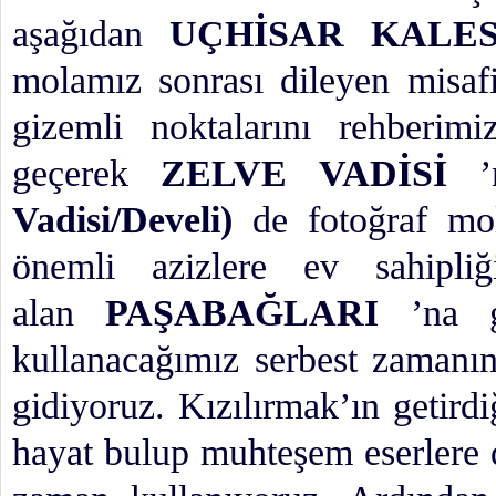
aşağıdan
UÇHİSAR KALE
molamız sonrası dileyen misafi
gizemli noktalarını rehberim
geçerek
ZELVE VADİSİ
Vadisi/Develi)
de fotoğraf m
önemli azizlere ev sahipli
alan
PAŞABAĞLARI
’na 
kullanacağımız serbest zamanı
gidiyoruz. Kızılırmak’ın getirdi
hayat bulup muhteşem eserlere 