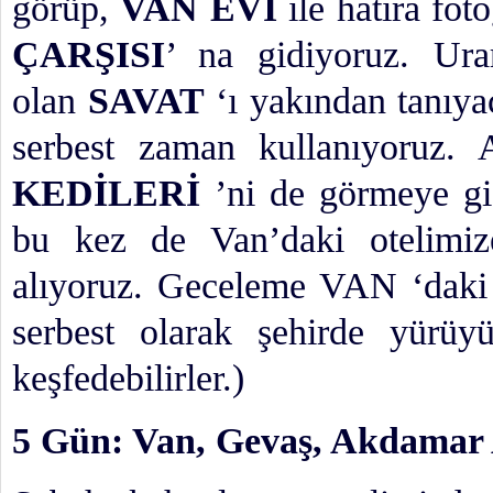
görüp,
VAN EVİ
ile hatıra fot
ÇARŞISI
’ na gidiyoruz. Ura
olan
SAVAT
‘ı yakından tanıya
serbest zaman kullanıyoruz.
KEDİLERİ
’ni de görmeye gi
bu kez de Van’daki otelimiz
alıyoruz. Geceleme VAN ‘daki 
serbest olarak şehirde yürüyü
keşfedebilirler.)
5 Gün: Van, Gevaş, Akdamar 