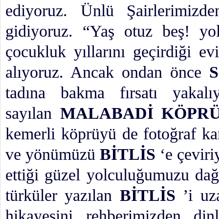
ediyoruz. Ünlü Şairlerimiz
gidiyoruz. “Yaş otuz beş! yo
çocukluk yıllarını geçirdiği e
alıyoruz. Ancak ondan önce
tadına bakma fırsatı yakal
sayılan
MALABADİ KÖPR
kemerli köprüyü de fotoğraf kar
ve yönümüzü
BİTLİS
‘e çeviri
ettiği güzel yolculuğumuzu dağ
türküler yazılan
BİTLİS
’i uza
hikayesini rehberimizden di