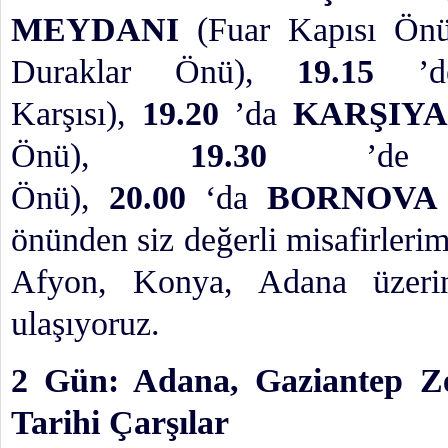
MEYDANI
(Fuar Kapısı Ön
Duraklar Önü),
19.15
’
Karşısı),
19.20
’da
KARŞIY
Önü),
19.30
’d
Önü),
20
.00
‘da
BORNOVA
önünden siz değerli misafirleri
Afyon, Konya, Adana üzerin
ulaşıyoruz.
2 Gün: Adana, Gaziantep Z
Tarihi Çarşılar