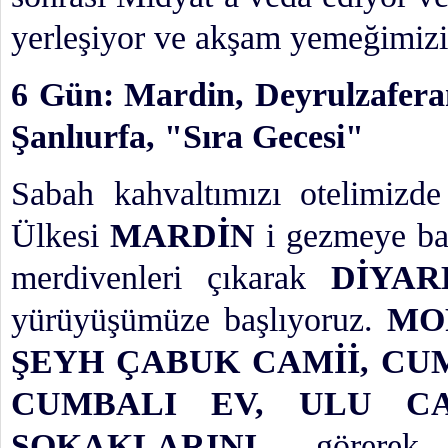
yerleşiyor ve akşam yemeğimiz
6 Gün: Mardin, Deyrulzaferan
Şanlıurfa, "Sıra Gecesi"
Sabah kahvaltımızı otelimizde
Ülkesi
MARDİN
i gezmeye ba
merdivenleri çıkarak
DİYAR
yürüyüşümüze başlıyoruz.
MOR
ŞEYH ÇABUK CAMİİ, CU
CUMBALI EV, ULU CA
SOKAKLARINI
görere