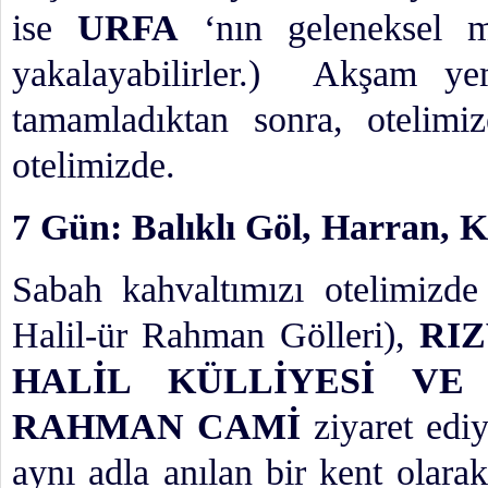
ise
URFA
‘nın geleneksel mu
yakalayabilirler.) Akşam ye
tamamladıktan sonra, oteli
otelimizde.
7 Gün: Balıklı Göl, Harran,
Sabah kahvaltımızı otelimizd
Halil-ür Rahman Gölleri),
RI
HALİL KÜLLİYESİ VE
RAHMAN CAMİ
ziyaret edi
aynı adla anılan bir kent olarak