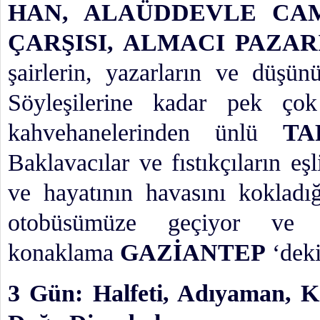
HAN, ALAÜDDEVLE CAM
ÇARŞISI, ALMACI PAZA
şairlerin, yazarların ve düşü
Söyleşilerine kadar pek ço
kahvehanelerinden ünlü
TA
Baklavacılar ve fıstıkçıların e
ve hayatının havasını kokladı
otobüsümüze geçiyor ve 
konaklama
GAZİANTEP
‘deki
3 Gün: Halfeti, Adıyaman, 