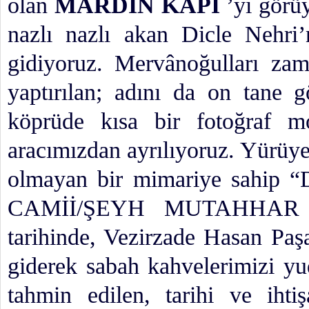
olan
MARDİN KAPI
’yı görü
nazlı nazlı akan Dicle Nehri
gidiyoruz. Mervânoğulları za
yaptırılan; adını da on tane 
köprüde kısa bir fotoğraf m
aracımızdan ayrılıyoruz. Yürüy
olmayan bir mimariye sah
CAMİİ/ŞEYH MUTAHHAR CAM
tarihinde, Vezirzade Hasan Paşa
giderek sabah kahvelerimizi yu
tahmin edilen, tarihi ve iht