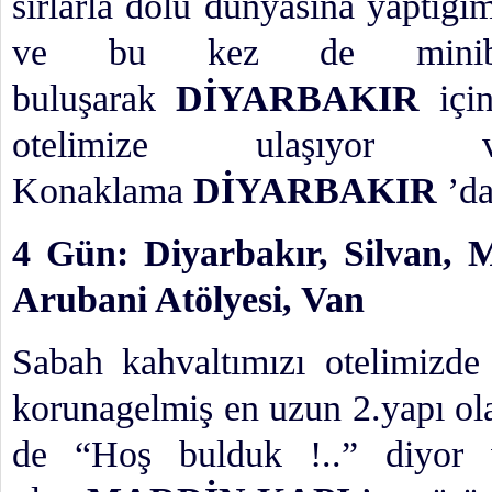
sırlarla dolu dünyasına yaptığ
ve bu kez de minibüsl
buluşarak
DİYARBAKIR
için
otelimize ulaşıyor
Konaklama
DİYARBAKIR
’da
4 Gün: Diyarbakır, Silvan, M
Arubani Atölyesi, Van
Sabah kahvaltımızı otelimizd
korunagelmiş en uzun 2.yapı o
de “Hoş bulduk !..” diyor 