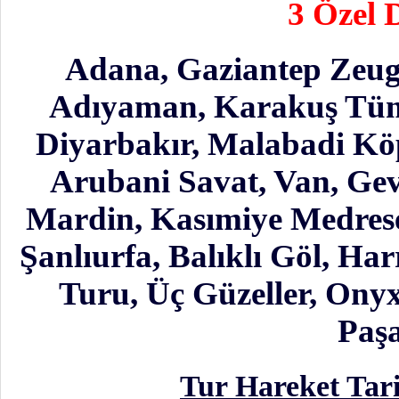
3 Özel 
Adana, Gaziantep Zeug
Adıyaman, Karakuş Tüm
Diyarbakır, Malabadi Köpr
Arubani Savat, Van, Ge
Mardin, Kasımiye Medreses
Şanlıurfa, Balıklı Göl, H
Turu, Üç Güzeller, Onyx
Paşa
Tur Hareket Tari