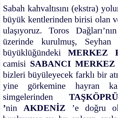
Sabah kahvaltısını (ekstra) yol
büyük kentlerinden birisi olan 
ulaşıyoruz. Toros Dağları’nı
üzerinde kurulmuş, Seyhan 
büyüklüğündeki
MERKEZ 
camisi
SABANCI MERKEZ
bizleri büyüleyecek farklı bir 
yine görkemine hayran ka
simgelerinden
TAŞKÖP
’
nin
AKDENİZ
’e doğru o