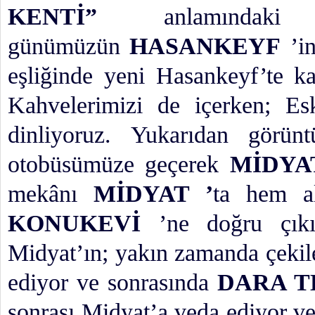
KENTİ”
anlamında
günümüzün
HASANKEYF
’i
eşliğinde yeni Hasankeyf’te k
Kahvelerimizi de içerken; Es
dinliyoruz. Yukarıdan görün
otobüsümüze geçerek
MİDY
mekânı
MİDYAT ’
ta hem a
KONUKEVİ
’ne doğru çıkı
Midyat’ın; yakın zamanda çekile
ediyor ve sonrasında
DARA T
sonrası Midyat’a veda ediyor v