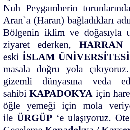
Nuh Peygamberin torunlarınd
Aran`a (Haran) bağladıkları ad
Bölgenin iklim ve doğasıyla
ziyaret ederken,
HARRAN
eski
İSLAM ÜNİVERSİTES
masala doğru yola çıkıyoru
gizemli dünyasına veda ed
sahibi
KAPADOKYA
için har
öğle yemeği için mola veriy
ile
ÜRGÜP
‘e ulaşıyoruz. Ot
Geceleme
Kapadokya / Kayser