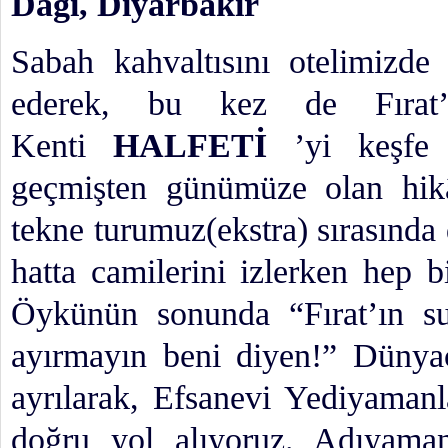
Dağı, Diyarbakır
Sabah kahvaltısını otelimizde
ederek, bu kez de Fırat’ı
Kenti
HALFETİ
’yi keşfe 
geçmişten günümüze olan hik
tekne turumuz(ekstra) sırasında 
hatta camilerini izlerken hep bi
Öykünün sonunda “Fırat’ın su
ayırmayın beni diyen!” Düny
ayrılarak, Efsanevi Yediyamanl
doğru yol alıyoruz. Adıyama