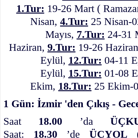
1.Tur:
19-26 Mart ( Ramaza
Nisan,
4.Tur:
25 Nisan-0
Mayıs,
7.Tur:
24-31 M
Haziran,
9.Tur:
19-26 Hazira
Eylül,
12.Tur:
04-11 E
Eylül,
15.Tur:
01-08 
Ekim,
18.Tur:
25 Ekim-0
1 Gün: İzmir 'den Çıkış - Gec
Saat
18.00
’da
ÜÇK
Saat:
18.30
’de
ÜÇYOL
(