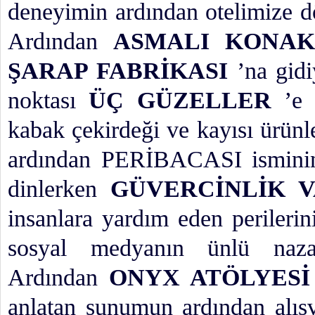
deneyimin ardından otelimize d
Ardından
ASMALI KONAK
ŞARAP FABRİKASI
’na gid
noktası
ÜÇ GÜZELLER
’e
kabak çekirdeği ve kayısı ürünle
ardından PERİBACASI isminin 
dinlerken
GÜVERCİNLİK V
insanlara yardım eden perileri
sosyal medyanın ünlü nazar
Ardından
ONYX ATÖLYES
anlatan sunumun ardından alışv