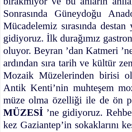
bırakmıyor ve bu anların anıla
Sonrasında Güneydoğu Anado
Mücadelemiz sırasında destan
gidiyoruz. İlk durağımız gastro
oluyor. Beyran ’dan Katmeri ’ne 
ardından sıra tarih ve kültür z
Mozaik Müzelerinden birisi ol
Antik Kenti’nin muhteşem mozai
müze olma özelliği ile de ön 
MÜZESİ
’ne gidiyoruz. Rehbe
kez Gaziantep’in sokaklarını ke