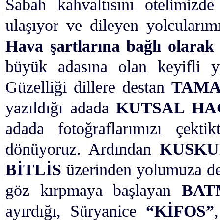
Sabah kahvaltısını otelimizd
ulaşıyor ve dileyen yolcuları
Hava şartlarına bağlı olarak
büyük adasına olan keyifli y
Güzelliği dillere destan
TAM
yazıldığı adada
KUTSAL HA
adada fotoğraflarımızı çekti
dönüyoruz. Ardından
KUSKU
BİTLİS
üzerinden yolumuza dev
göz kırpmaya başlayan
BA
ayırdığı, Süryanice
“KİFOS”