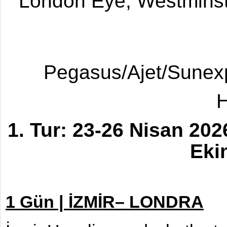
London Eye, Westmins
Pegasus/Ajet/Sunexp
H
1. Tur: 23-26 Nisan 2026
Eki
1 Gün | İZMİR– LONDRA