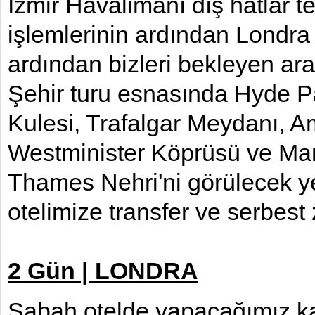
İzmir Havalimanı dış hatlar ter
işlemlerinin ardından Londra
ardından bizleri bekleyen ara
Şehir turu esnasında Hyde P
Kulesi, Trafalgar Meydanı, A
Westminister Köprüsü ve Mana
Thames Nehri'ni görülecek y
otelimize transfer ve serbes
2 Gün | LONDRA
Sabah otelde yapacağımız kah